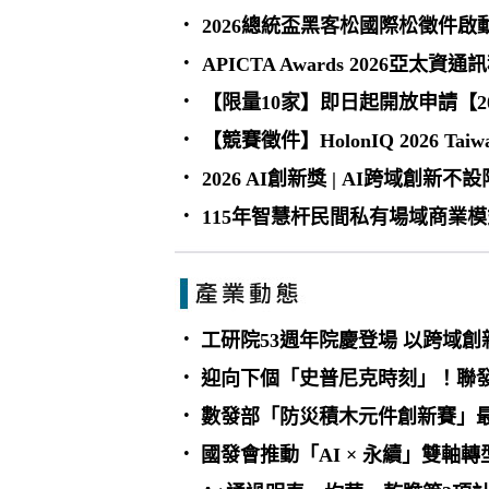
•
2026總統盃黑客松國際松徵件啟
•
APICTA Awards 2026
•
【限量10家】即日起開放申請【2
•
【競賽徵件】HolonIQ 2026 Taiw
•
2026 AI創新獎 | AI跨域創
•
115年智慧杆民間私有場域商業
•
工研院53週年院慶登場 以跨域
•
迎向下個「史普尼克時刻」！聯
•
數發部「防災積木元件創新賽」
•
國發會推動「AI × 永續」雙軸