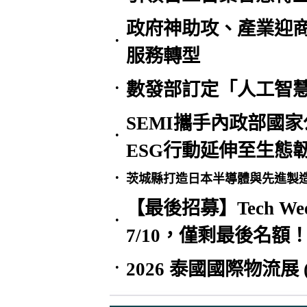
政府神助攻、產業迎商
•
服務轉型
數發部訂定「人工智慧
•
SEMI攜手內政部國
•
ESG行動延伸至生態
•
茨城縣打造日本半導體與先進製
【最後招募】Tech Wee
•
7/10，僅剩最後名額
2026 泰國國際物流展 (T
•