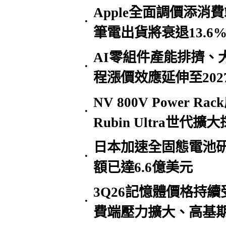
Apple全面調價添消
•
筆電出貨將衰退13.6
AI零組件產能排擠、
•
程漲價效應延伸至202
NV 800V Power R
•
Rubin Ultra世代擴
日本加速全固態電池
•
額已達6.6億美元
3Q26記憶體價格持
•
費端壓力擴大、高基