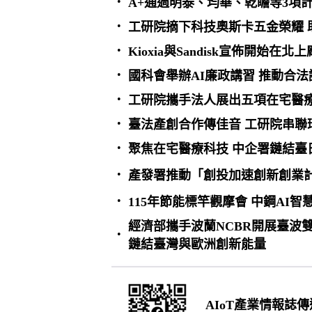
•
A+通過明泰、均華、乾瞻等3項計
•
工研院摘下科技奧斯卡五金榮耀 
•
Kioxia與Sandisk宣佈開始在
•
國科會舉辦AI廉政講習 推動合法
•
工研院攜手法人展出五項在宅醫療
•
臺法產創合作傳佳音 工研院串聯
•
聚焦在宅醫療科技 中企署鏈結臺
•
產發署推動「創投加速創新創業計
•
115年節能標竿觀摩會 中鋼AI
經濟部攜手波蘭NCBR開展臺波雙
•
鏈結臺灣與歐洲創新能量
AIoT產業情報誌