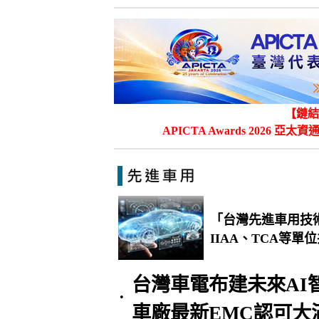
【鏈結
APICTA Awards 202
「台灣先進車用技
IIAA、TCA等
台灣車電布建未來AI
•
車廠最新EMC認可大