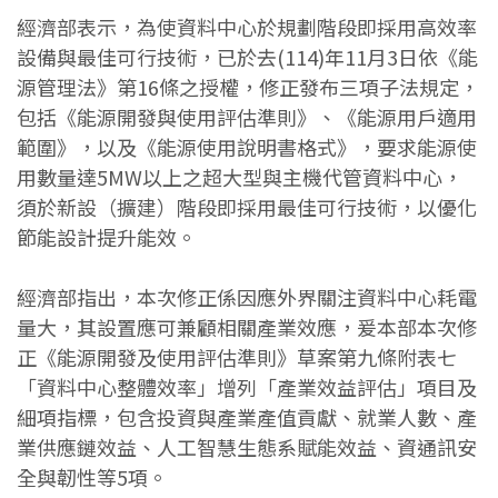
經濟部表示，為使資料中心於規劃階段即採用高效率
設備與最佳可行技術，已於去(114)年11月3日依《能
源管理法》第16條之授權，修正發布三項子法規定，
包括《能源開發與使用評估準則》、《能源用戶適用
範圍》，以及《能源使用說明書格式》，要求能源使
用數量達5MW以上之超大型與主機代管資料中心，
須於新設（擴建）階段即採用最佳可行技術，以優化
節能設計提升能效。
經濟部指出，本次修正係因應外界關注資料中心耗電
量大，其設置應可兼顧相關產業效應，爰本部本次修
正《能源開發及使用評估準則》草案第九條附表七
「資料中心整體效率」增列「產業效益評估」項目及
細項指標，包含投資與產業產值貢獻、就業人數、產
業供應鏈效益、人工智慧生態系賦能效益、資通訊安
全與韌性等5項。