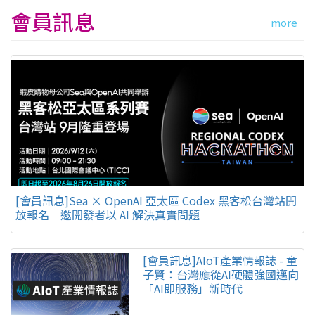
會員訊息
more
[會員訊息]Sea × OpenAI 亞太區 Codex 黑客松台灣站開
放報名 邀開發者以 AI 解決真實問題
[會員訊息]AIoT產業情報誌 - 童
子賢：台灣應從AI硬體強國邁向
「AI即服務」新時代