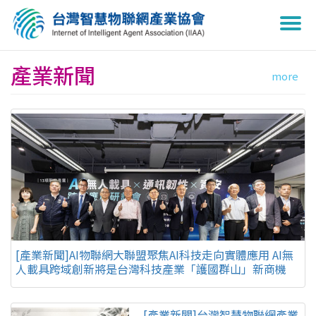
Togg
navi
產業新聞
more
[產業新聞]AI物聯網大聯盟聚焦AI科技走向實體應用 AI無
人載具跨域創新將是台灣科技產業「護國群山」新商機
[產業新聞]台灣智慧物聯網產業