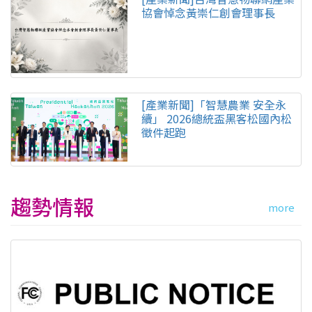
協會悼念黃崇仁創會理事長
[產業新聞]「智慧農業 安全永
續」 2026總統盃黑客松國內松
徵件起跑
趨勢情報
more