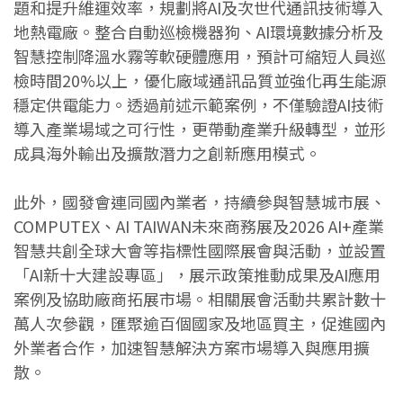
題和提升維運效率，規劃將AI及次世代通訊技術導入
地熱電廠。整合自動巡檢機器狗、AI環境數據分析及
智慧控制降溫水霧等軟硬體應用，預計可縮短人員巡
檢時間20%以上，優化廠域通訊品質並強化再生能源
穩定供電能力。透過前述示範案例，不僅驗證AI技術
導入產業場域之可行性，更帶動產業升級轉型，並形
成具海外輸出及擴散潛力之創新應用模式。
此外，國發會連同國內業者，持續參與智慧城市展、
COMPUTEX、AI TAIWAN未來商務展及2026 AI+產業
智慧共創全球大會等指標性國際展會與活動，並設置
「AI新十大建設專區」，展示政策推動成果及AI應用
案例及協助廠商拓展市場。相關展會活動共累計數十
萬人次參觀，匯聚逾百個國家及地區買主，促進國內
外業者合作，加速智慧解決方案市場導入與應用擴
散。