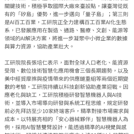
關鍵技術，積極爭取國際大廠來臺設點，讓臺灣從既
有的「矽島」優勢，進一步邁向「量子島」；第三則
是AI百工百業，工研院正全力建構百工百業AI化生態
系，已發展應用在製造、通路、醫療、文創、能源等
領域的AI解決方案，將進一步凝聚中小微企業的數據
與算力資源，協助產業壯大。
工研院院長張培仁表示，面對全球人口老化、能資源
受限、數位技術智慧化應用機會三個長期趨勢，以及
美中經貿摩擦與疫情帶來的供應鏈重組等兩個近期變
數的考驗，工研院持續以科技創新協助產業迎戰。因
應老化與缺工，工研院積極研發智慧機器人與AI技
術，並導入市場導向研發與系統工程思維，規定研發
前必先拜訪至少10家終端客戶，精準對接市場需求與
成本。以特展亮相的「安心器械夥伴」智慧機器人為
例，採用AI智慧雙臂設計，能透過精準的AI視覺與感