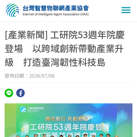
Togg
navi
[產業新聞] 工研院53週年院慶
登場 以跨域創新帶動產業升
級 打造臺灣韌性科技島
發佈日期：2026/07/06