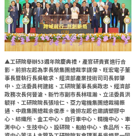
▲工研院舉辦53週年院慶典禮，產官研貴賓進行合
影。前排左起為李長榮集團總裁李謀偉、旺宏電子董
事長暨執行長吳敏求、經濟部產業技術司司長郭肇
中、立法委員柯建銘、工研院董事長吳政忠、經濟部
政務次長何晉滄、新竹市副市長林琨瀚、立法委員洪
毓祥、工研院院長張培仁、亞力電機集團總裁楊振
通、中鼎集團總裁余俊彥。後排左起也邀請塑膠中
心、紡織所、金工中心、自行車中心、精機中心、車
測中心、生技中心、設研院、船舶中心、食品所、石
資中心等法人主管及工研院院友會理事長吳炳昇一同