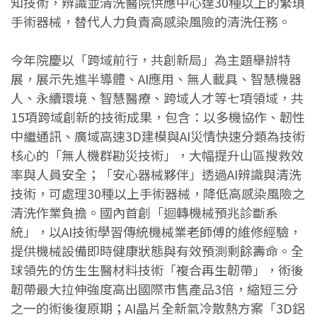
知技術，辨識並清洗醫院供應中心達30種以上的繁瑣
手術器械，替代人力負責高感染風險的清洗任務。
今年院慶以「跨域前行，共創新局」為主題舉辦特
展，展示先進半導體、AI應用、無人載具、智慧機器
人、永續環境、智慧醫療、跨域人才等七項領域，共
15項跨域創新的技術成果，包含：以多機協作、韌性
中繼通訊、廣域高速3D建模與AI災情快速分類為技術
核心的「無人機群勘災技術」，大幅提升山區搜救效
率與人員安全；「安心器械夥伴」透過AI辨識與清洗
技術，可處理30種以上手術器械，降低高感染風險之
清洗作業負擔。國內首創「迴轉機械預兆診斷系
統」，以AI技術學習傳統機械業老師傅的維修經驗，
提供機械設備即時健康狀態與有效預測剩餘壽命。全
球領先的仿生生醫材料技術「複合再生韌帶」，術後
韌帶最大拉伸強度高出國際市售產品3倍，縮短三分
之一的術後復原期；AI晶片全新氣冷散熱方案「3D鋁