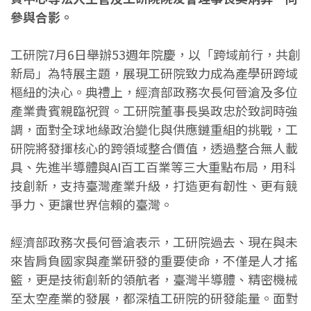
參與合影。
工研院7月6日舉辦53週年院慶，以「跨域前行，共創
新局」為特展主題，展現工研院致力成為產學研跨域
樞紐的決心。典禮上，經濟部政務次長何晉滄及多位
產業貴賓親臨祝賀。工研院董事長吳政忠於致詞時強
調，面對全球地緣政治變化與供應鏈重組的挑戰，工
研院將發揮核心的跨領域整合價值，透過整合無人載
具、先進半導體與AI百工百業等三大重點布局，用科
技創新，支持臺灣產業升級，打造更有韌性、更有競
爭力、更讓世界信賴的臺灣。
經濟部政務次長何晉滄表示，工研院過去、現在與未
來皆肩負國家與產業研發的重要使命，不僅是人才搖
籃，更是技術創新的領航者，臺灣半導體、精密機械
至太空產業的發展，都深植工研院的研發能量。面對