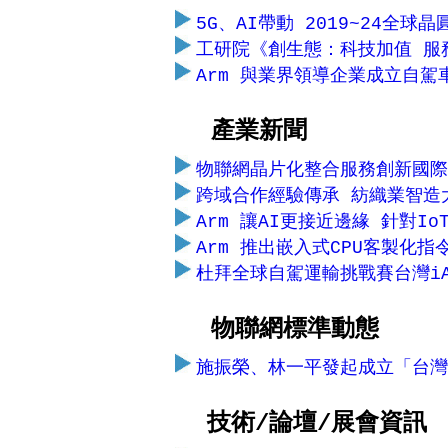
5G、AI帶動 2019~24全球晶
工研院《創生態：科技加值 服
Arm 與業界領導企業成立自駕車
產業新聞
物聯網晶片化整合服務創新國際
跨域合作經驗傳承 紡織業智造
Arm 讓AI更接近邊緣 針對I
Arm 推出嵌入式CPU客製化指令
杜拜全球自駕運輸挑戰賽台灣iA
物聯網標準動態
施振榮、林一平發起成立「台灣
技術/論壇/展會資訊