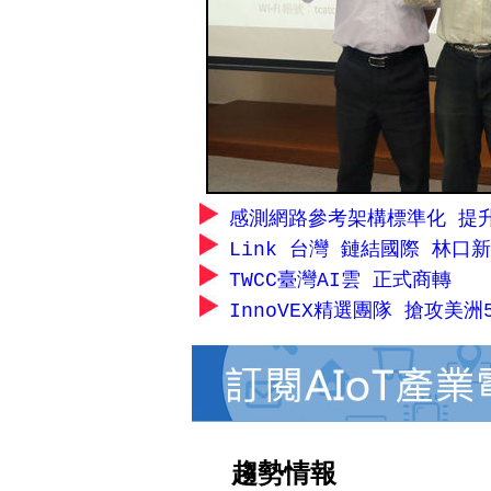
感測網路參考架構標準化 提
Link 台灣 鏈結國際 林口
TWCC臺灣AI雲 正式商轉
InnoVEX精選團隊 搶攻美
趨勢情報