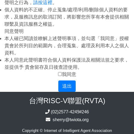
聲明之行為，
請按這裡
。
個人資料的不正確、停止蒐集/處理/利用/刪除個人資料的要
求，及服務訊息的取消訂閱，將影響您所享有本會提供相關
聯繫及資訊服務之權益。
同意聲明
本人確已閱讀並瞭解上述聲明事項，並勾選「我同意」授權
貴會於所列目的範圍內，合理蒐集、處理及利用本人之個人
資料。
本人同意此聲明書符合個人資料保護法及相關法規之要求，
並提供予 貴會留存及日後查證使用。
我同意
送出
台灣RISC-V聯盟(RVTA)
(02)2577-4249#246
sherry@twiota.org
Copyright © Internet of Intelligent Agent Association