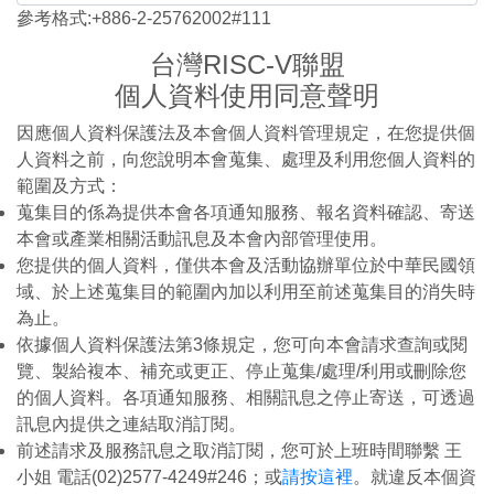
參考格式:+886-2-25762002#111
台灣RISC-V聯盟
個人資料使用同意聲明
因應個人資料保護法及本會個人資料管理規定，在您提供個
人資料之前，向您說明本會蒐集、處理及利用您個人資料的
範圍及方式：
蒐集目的係為提供本會各項通知服務、報名資料確認、寄送
本會或產業相關活動訊息及本會內部管理使用。
您提供的個人資料，僅供本會及活動協辦單位於中華民國領
域、於上述蒐集目的範圍內加以利用至前述蒐集目的消失時
為止。
依據個人資料保護法第3條規定，您可向本會請求查詢或閱
覽、製給複本、補充或更正、停止蒐集/處理/利用或刪除您
的個人資料。各項通知服務、相關訊息之停止寄送，可透過
訊息內提供之連結取消訂閱。
前述請求及服務訊息之取消訂閱，您可於上班時間聯繫 王
小姐 電話(02)2577-4249#246；或
請按這裡
。就違反本個資