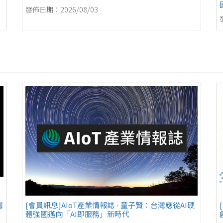
發佈日期：2026/08/03
灣
[會員訊息]AIoT產業情報誌 - 童子賢：台灣應從AI硬
體強國邁向「AI即服務」新時代