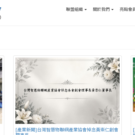
聯盟組織
關於我們
亮點會
用
[產業新聞]台灣智慧物聯網產業協會悼念黃崇仁創會
」
理事長