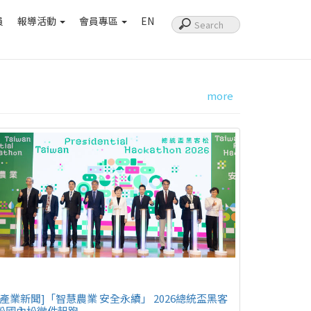
員
報導活動
會員專區
EN
more
[產業新聞]「智慧農業 安全永續」 2026總統盃黑客
松國內松徵件起跑