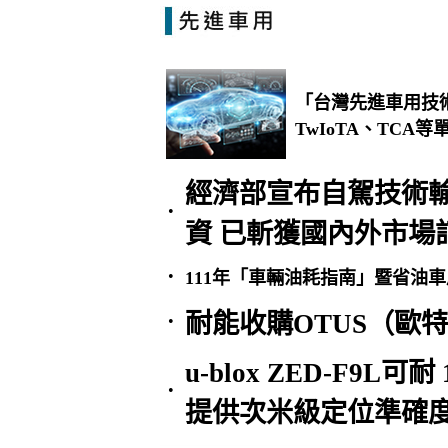
「台灣先進車用技
TwIoTA、TC
經濟部宣布自駕技術輸
•
資 已斬獲國內外市場
•
111年「車輛油耗指南」暨省油
耐能收購OTUS（歐
•
u-blox ZED-F9L
•
提供次米級定位準確