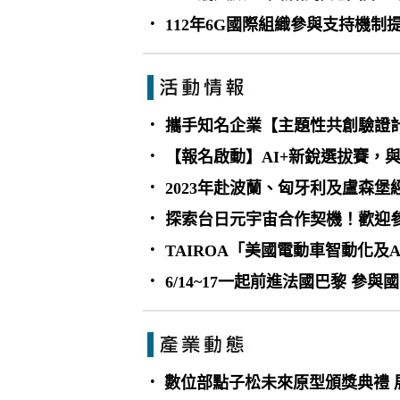
•
112年6G國際組織參與支持機制
•
攜手知名企業【主題性共創驗證計
•
【報名啟動】AI+新銳選拔賽，
•
2023年赴波蘭、匈牙利及盧森堡
•
探索台日元宇宙合作契機！歡迎
•
TAIROA「美國電動車智動化及
•
6/14~17一起前進法國巴黎 參與國際新
•
數位部點子松未來原型頒獎典禮 