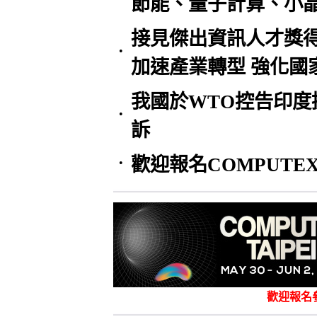
節能、量子計算、小
接見傑出資訊人才獎得
•
加速產業轉型 強化國
我國於WTO控告印
•
訴
歡迎報名COMPUTEX
•
歡迎報名參