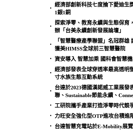
經濟部創新科技七度掄下愛迪生獎 
•
1銀1銅
探索淨零、教育永續與生態保育
•
辦「台美永續創新發展論壇」
「智慧醫療產學聯盟」名冠群雄 
•
獲美HIMSS全球前三智慧醫院
•
資安導入 智慧加乘 國科會智慧
經濟部發表全球穿透率最高透明螢
•
寸水族生態互動系統
台達於2023德國漢諾威工業展發表全
•
聯、Sustainable節能永續、Con
•
工研院攜手產業打造淨零時代競爭
•
力旺安全強化型OTP進攻台積進
•
台達智慧充電站於E-Mobility