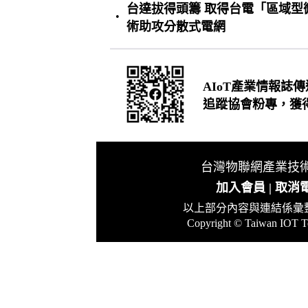
台達拔得頭籌 取得台電「區域型微電
•
術助攻分散式電網
AIoT產業情報誌
追蹤協會粉專，獲
台灣物聯網產業技術協
發行 :
加入會員
|
取消
以上部分內容與連結係彙
Copyright © Taiwan IOT Te