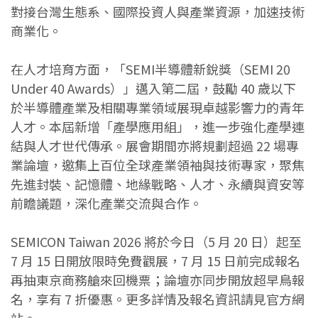
對接台灣生態系、國際投資人與產業資源，加速技術
商業化。
在人才培育方面，「SEMI半導體新銳獎（SEMI 20
Under 40 Awards）」邁入第二屆，鼓勵 40 歲以下
於半導體產業及相關專業領域展現卓越影響力的青年
人才。本屆新增「產學應用組」，進一步強化產學連
結與人才世代傳承。展會期間亦將規劃超過 22 場專
業論壇，邀集上百位全球產業領袖與技術專家，聚焦
先進封裝、記憶體、地緣戰略、人才、永續與資安等
前瞻議題，深化產業交流與合作。
SEMICON Taiwan 2026 將於今日（5 月 20 日）起至
7 月 15 日開放限時免費觀展，7 月 15 日前完成報名
再抽東京商務艙來回機票；論壇亦同步開放超早鳥報
名，享有 7 折優惠。更多詳情及報名資訊請見官方網
站。