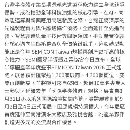
台灣半導體產業長期憑藉先進製程能力建立全球競爭
優勢，成為推動全球科技演進的核心引擎。在AI、高
效能運算與新興應用高速發展之際，台灣正將深厚的
先進製程實力與供應鏈協作優勢，全面延伸至先進封
裝、智慧製造與量子技術等關鍵領域，推動產業從製
程核心邁向生態系整合與全價值鏈競爭，這股轉型動
能正是今年 SEMICON Taiwan規模再創歷史新高的核
心推力。SEMI國際半導體產業協會今日宣布，全球
半導體產業年度盛事SEMICON Taiwan 2026 正式起
跑。展會預計匯聚逾1,300家展商、4,300個攤位，雙
雙再創新高，並將吸引來自65國、超過10萬名專業人
士參與。延續去年「國際半導體週」規格，展會自8
月31日起以系列國際論壇揭開序幕，實體展覽則於9
月2日至4日正式開展。因應規模持續擴大，今年展區
首度延伸至南港漢來大飯店及雅悅會館，為產業夥伴
創造更多元的交流與合作機會。