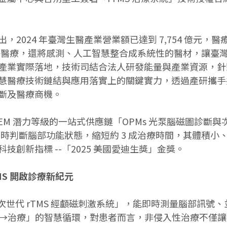
024 年臺灣生醫產業營業額已達到 7,754 億元，醫療
們醫療，還將感測、人工智慧整合成系統性的醫材，讓臺灣 
產業實際落地，技術司結合法人研發能量與產業資源，針
慧醫療技術鏈結與應用落實上的關鍵實力，透過產研攜手
斷及醫療商機。
M 潛力等級的一站式供應鏈「OPMs 光泵腦磁圖診斷與次
師即時判斷腦部功能狀態，縮短約 3 成治療時間，其體積
創新指標 --「2025 美國愛迪生獎」金獎。
MS 開啟診療新紀元
世代 rTMS 經顱磁刺激系統」，能即時測量腦部訊號、並透
決策→治療」的智慧循環，對患者而言，非侵入性治療不僅