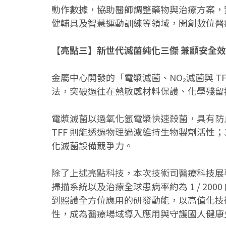
動作數據，協助醫師調整藥物與治療方案，
健輔具及智慧運動訓練等領域，開創數位醫
【亮點三】新世代滅菌純化三傑 兼顧安全
金屬中心開發的「電漿滅菌、NO₂滅菌與 T
法，突破過往在熱敏感材料保護、化學殘留
電漿滅菌以過氧化氫電漿快速殺菌，具有防止
TFF 則能透過物理過濾維持生物製劑活性
化滅菌設備競爭力。
除了上述亮點科技，本次技術司醫療科技展
掃描系統以及治療全球患病率約為 1 / 20
到照護全方位應用的研發動能，以高值化技
性，成為醫療場域導入應用與守護國人健康