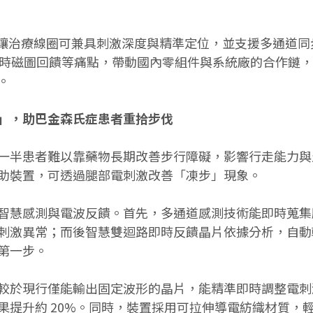
，則讓治療線圈可兼具刺激深度與精準定位，並支援多通道
S 缺乏即時磁圖回饋等痛點，帶動國內零組件與系統廠的合作
。
」，助巴金森氏症患者重拾步伐
一半患者難以靠藥物長期改善步行障礙，影響行走能力與
助裝置，可透過腿部電刺激改善「凍步」現象。
智慧感測與電波反饋。首先，多通道感測技術能即時蒐集
刺激異常；而後智慧雙迴路即時反饋晶片依據分析，自動
第一步。
較於現行僅能輸出固定波形的晶片，能精準即時調整電刺
效果提升約 20%。同時，裝置採用可拉伸導電紡織材質