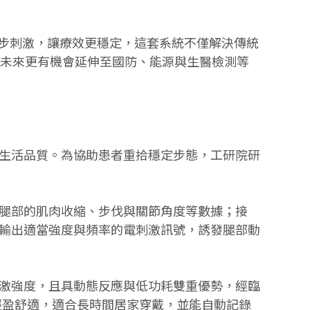
同步刺激，讓療效更穩定，這套系統不僅解決傳統
鏈，未來更有機會延伸至國防、能源與生醫檢測等
生活品質。為協助患者重拾穩定步態，工研院研
腿部的肌肉收縮、步伐與關節角度等數據；接
輸出適當強度與頻率的電刺激訊號，誘發腿部動
激強度，且具動態反應與低功耗雙重優勢，經臨
，輕盈舒適，適合長時間居家穿戴，並能自動記錄