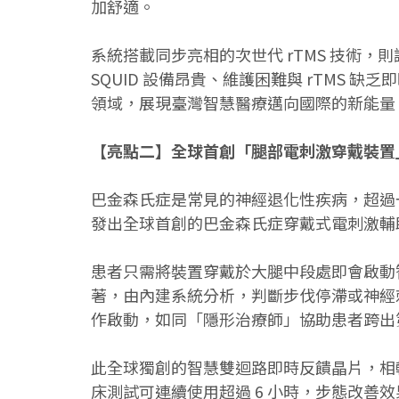
加舒適。
系統搭載同步亮相的次世代 rTMS 技術
SQUID 設備昂貴、維護困難與 rTM
領域，展現臺灣智慧醫療邁向國際的新能量
【亮點二】全球首創「腿部電刺激穿戴裝置
巴金森氏症是常見的神經退化性疾病，超過
發出全球首創的巴金森氏症穿戴式電刺激輔
患者只需將裝置穿戴於大腿中段處即會啟動
著，由內建系統分析，判斷步伐停滯或神經
作啟動，如同「隱形治療師」協助患者跨出
此全球獨創的智慧雙迴路即時反饋晶片，相
床測試可連續使用超過 6 小時，步態改善