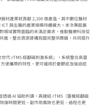
器材產業就貢獻 2,100 億產值，其中數位醫材
ICT 與生醫的產業規模持續擴大。本次專館展
對場域實際面臨的未滿足需求，推動醫療科技從
共進，整合資源建構我國完整供應鏈，共同提升
世代 rTMS 經顱磁刺激系統」，系統整合高靈
小、方便攜帶的特性，更可運用於憂鬱症及強迫症
過 AI 協助判讀，再連結 rTMS（重複經顱磁
讓恢復時間更短、副作用風險也更低、過程也更