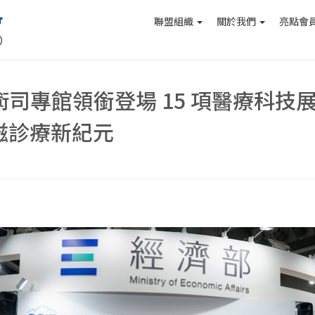
聯盟組織
關於我們
亮點會
術司專館領銜登場 15 項醫療科技
腦磁診療新紀元