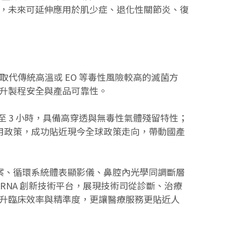
，未來可延伸應用於肌少症、退化性關節炎、復
效取代傳統高溫或 EO 等毒性風險較高的滅菌方
升製程安全與產品可靠性。
至 3 小時，具備高穿透與無毒性氣體殘留特性；
 使用政策，成功貼近現今全球政策走向，帶動國產
方案、循環系統體表顯影儀、鼻腔內光學同調斷層
 mRNA 創新技術平台，展現技術司從診斷、治療
升臨床效率與精準度，更讓醫療服務更貼近人