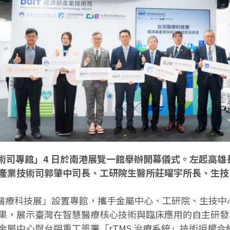
產業技術司專館」4 日於南港展覽一館舉辦開幕儀式。左起
產業技術司郭肇中司長、工研院生醫所莊曜宇所長、生技
5 台灣醫療科技展」設置專館，攜手金屬中心、工研院、生技中
果，展示臺灣在智慧醫療核心技術與臨床應用的自主研發
屬中心與台朔重工簽署「rTMS 治療系統」技術授權合約