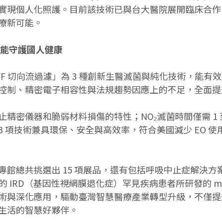
實現個人化照護。目前該技術已與台大醫院展開臨床合作
療新可能。
效能守護國人健康
FF 切向流過濾」為 3 種創新生醫滅菌與純化技術，能有
控制、精密電子相容性與法規趨勢因應上的不足，全面提
精密儀器和脆弱材料損傷的特性；NO₂滅菌時間僅需 1 
；3 項技術兼具環保、安全與高效率，符合美國減少 EO
專館總共挑選出 15 項展品，還有包括呼吸中止症解決
00 的 IRD（基因性視網膜退化症）罕見疾病患者所研發的
術與深化應用，驅動臺灣智慧醫療產業轉型升級，不僅提
生活的智慧好夥伴。