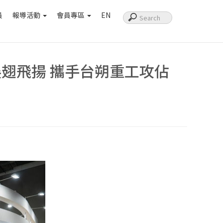
員
報導活動
會員專區
EN
展翅飛揚 攜手台朔重工攻佔