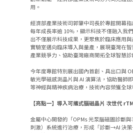
用。
經濟部產業技術司郭肇中司長於專館開幕指出，2
每年成長率逾 10%，顯示科技不僅融入我
出不僅展示科技成果，更聚焦於臨床應用與
實驗室邁向臨床導入與量產，展現臺灣在智
產業競爭力、協助臺灣廠商開拓全球智慧診
今年度專館特別展出國內首創、具出口與 OE
敏光學磁感測晶片與 AI 演算法，協助醫
等神經與精神疾病治療，技術內容榮獲全球科技
【亮點一】導入可攜式腦磁晶片 次世代 rT
金屬中心開發的「OPMs 光泵腦磁圖診斷與次
刺激）系統進行治療，形成「診斷→AI 