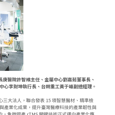
高雄長庚醫院許智維主任、金屬中心劉嘉茹董事長、
中心李財坤執行長、台朔重工黃于峰副總經理。
心三大法人，聯合發表 15 項智慧醫材、精準檢
與產業化成果，提升臺灣醫療科技的產業韌性與
，象徵國產 rTMS 關鍵技術正式邁向產業化應