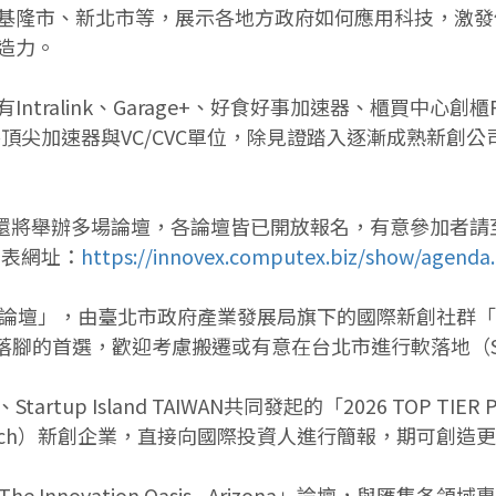
基隆市、新北市等，展示各地方政府如何應用科技，激發
造力。
link、Garage+、好食好事加速器、櫃買中心創櫃Plus新星
其中包含國內外頂尖加速器與VC/CVC單位，除見證踏入逐漸成
 2026還將舉辦多場論壇，各論壇皆已開放報名，有意參加者請至
動列表網址：
https://innovex.computex.biz/show/agenda
幫論壇」，由臺北市政府產業發展局旗下的國際新創社群
腳的首選，歡迎考慮搬遷或有意在台北市進行軟落地（Soft
p Island TAIWAN共同發起的「2026 TOP TIER
Tech）新創企業，直接向國際投資人進行簡報，期可創造
ovation Oasis - Arizona」論壇，與匯集各領域專家