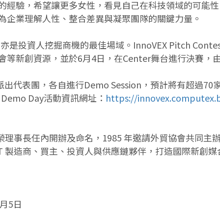
的經驗，希望讓更多女性，看見自己在科技領域的可能性
為企業理解人性、整合差異與凝聚團隊的關鍵力量。
，亦是投資人挖掘商機的最佳場域。InnoVEX Pitch C
等新創資源，並於6月4日，在Center舞台進行決賽，
由9個國家館派出代表團，各自進行Demo Session，預計將
l Demo Day活動資訊網址：
https://innovex.computex.
會施振榮理事長任內開辦及命名，1985 年邀請外貿協會共同主
結全球 ICT 製造商、買主、投資人與供應鏈夥伴，打造國際
6月5日