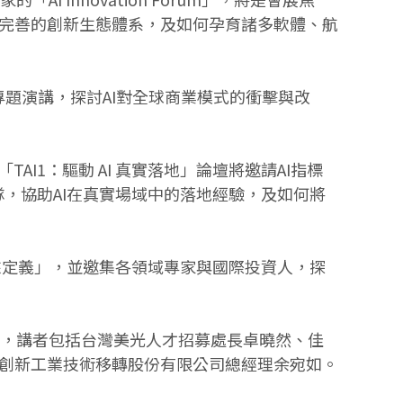
的商業環境、完善的創新生態體系，及如何孕育諸多軟體、航
數場專題演講，探討AI對全球商業模式的衝擊與改
登場。「TAI1：驅動 AI 真實落地」論壇將邀請AI指標
創團隊，協助AI在真實場域中的落地經驗，及如何將
，將由硬體來定義」，並邀集各領域專家與國際投資人，探
談，講者包括台灣美光人才招募處長卓曉然、佳
創新工業技術移轉股份有限公司總經理余宛如。