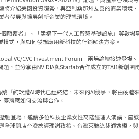
 - Arizona」論壇將介紹美國投資趨勢，與亞利桑那州友善
業者發展與擴展創新企業的理想環境。
進行「尋覓下一個顛覆者」、「建構下一代人工智慧基礎設施」等
商業模式，與如何發想應用新科技的行銷解決方案。
bal VC/CVC Investment Forum」兩場論壇接連
，並分享由NVIDIA與Starfab合作成立的TAI1新
t Forum」則揭櫫「純軟體AI時代已經終結，未來的AI競爭
本、臺灣應如何交流與合作。
日壓軸登場，邀請多位科技企業女性高階經理人演講、座
遜全球開店台灣總經理謝孜希、台灣萊雅總裁師逸樺，與