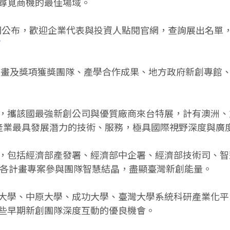
尋覓商機的最佳場域。
日於官網公布，歡迎企業代表與投資人點閱官網，查詢展出名單，
/
府專案計畫及獎項獲獎團隊、產學合作成果、地方政府新創專
，攜該國最強新創公司與優質廠商來台特展，計有澳洲、
產業最具發展潛力的技術、服務，極具國際視野深度與廣
，包括經濟部產發署、經濟部中企署、經濟部技術司、智
位，館中陳列各計畫專案參與團隊智慧結晶，盡顯臺灣新創能量。
大學、中原大學、成功大學、臺灣大學系統科研產業化平
些早期新創團隊深度互動的優良機會。