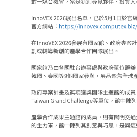
對一媒合機會，當是新創尋覓夥伴、投資人
InnoVEX 2026展出名單，已於5月1
官方網站：
https://innovex.computex.biz
在InnoVEX 2026參展有國家館、政
創或輔導新創的產學合作團隊展出。
國家館乃由各國駐台辦事處與政府單位籌辦
韓國、泰國等9個國家參與，展品聚焦全球
政府專案計畫及獎項獲獎團隊主題館的成員
Taiwan Grand Challenge等單
產學合作成果主題館的成員，則有陽明交通
的生力軍，館中陳列其創意與巧思，是與這