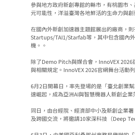
參與地方政府新創專館的縣市，有桃園市、
元可能性，洋溢臺灣各地鮮活的生命力與創
在國內外新創加速器主題館展出的廠商，則有Intra
Startups/TAI1/Starfab等，
機。。
除了Demo Pitch與媒合會，InnoVEX
與相關規定。InnoVEX 2026官網舞台活
6月2日開幕日，率先登場的是「臺北創業
速崛起，成為亞洲AI與智慧機器人新創企業落
同日，由台經院、經濟部中小及新創企業署、Startu
及跨國交流，將邀請10家深科技（Deep 
6月3日，由美國亞利桑那州商務局舉辦的「The Inn