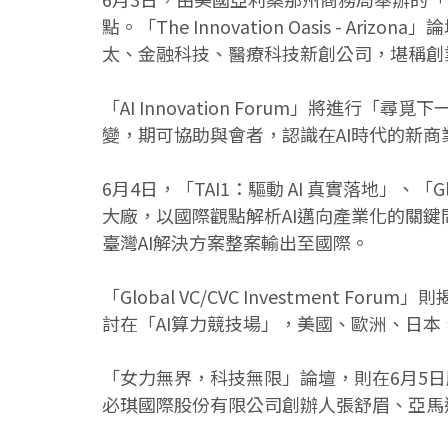
點。「The Innovation Oasis
太、金融科技、醫療科技新創公司，堪稱創
「AI Innovation Forum」將
變，期可協助與會者，認識在AI時代的新
6月4日，「TAI1：驅動 AI 真實落地」、「Glo
大廠，以國際觀點解析AI邁向產業化的關鍵問題
臺灣AI解決方案整案輸出至國際。
「Global VC/CVC Investmen
討在「AI算力競技場」，美國、歐洲、日
「女力無界，科技無限」論壇，則在6月5
必琪國際股份有限公司創辦人張舒眉、亞馬