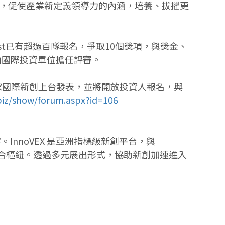
，促使產業新定義領導力的內涵，培養、拔擢更
ontest已有超過百隊報名，爭取10個獎項，與獎金、
由國際投資單位擔任評審。
有超過70家國際新創上台發表，並將開放投資人報名，與
biz/show/forum.aspx?id=106
辦。InnoVEX 是亞洲指標級新創平台，與
新創媒合樞紐。透過多元展出形式，協助新創加速進入