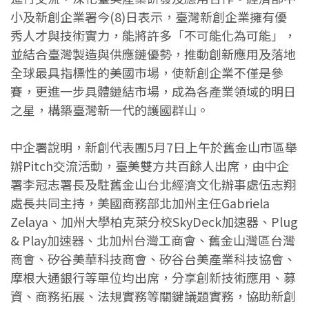
小及新創企業署今(8)日表示，臺灣新創企業擁有優
秀人才與技術實力，能將許多「不可能化為可能」，
並結合臺灣製造與供應鏈優勢，推動創新應用及落地
全球最具指標性的美國市場，使新創企業不僅是參
賽，更進一步具體鏈結市場，成為各產業領域的明日
之星，構築臺灣新一代的護國群山。
中企署說明，新創代表團5月7日上午於舊金山市區舉
辦Pitch交流活動，臺美雙方共百餘人出席，由中企
署李冠志署長及駐舊金山台北經濟文化辦事處伍志翔
處長共同主持，美國商務部北加州主任Gabriela
Zelaya、加州大學柏克萊分校SkyDeck加速器、Plug
& Play加速器、北加州台灣工商會、舊金山灣區台灣
商會、矽谷美華科技商會、矽谷台美產業科技協會、
摩根大通銀行等單位均出席，分享創新技術應用、募
資、商務拓展、法規實務等關鍵議題實務，協助新創