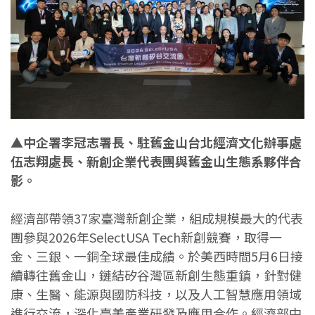
▲中企署李冠志署長、駐舊金山台北經濟文化辦事處
伍志翔處長、新創企業代表團與舊金山生態系夥伴合
影。
經濟部帶領37家臺灣新創企業，組成規模最大的代表
團參與2026年SelectUSA Tech新創競賽，取得一
金、三銀、一銅全球最佳成績。於美西時間5月6日接
續轉往舊金山，鏈結矽谷灣區新創生態重鎮，針對健
康、生醫、能源與國防科技，以及人工智慧應用領域
進行交流，深化臺美產業研發及應用合作。經濟部中