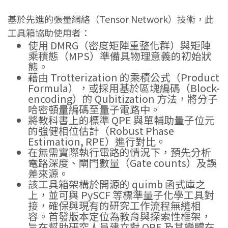
基於先進的張量網絡（Tensor Network）技術，此
工具箱協助使用者：
使用 DMRG（密度矩陣重整化群）與矩陣
乘積態（MPS）準備具物理意義的初始狀
態。
藉由 Trotterization 的乘積公式（Product
Formula），或採用基於區塊編碼（Block-
encoding）的 Qubitization 方法，將分子
哈密頓量編碼至量子電路中。
將教科書上的標準 QPE 與單輔助量子位元
的強健相位估計（Robust Phase
Estimation, RPE）進行對比。
在無需實際執行電路的情況下，預先分析
電路深度、閘門數量（Gate counts）及誤
差來源。
該工具箱架構於開源的 quimb 函式庫之
上，並可與 PySCF 等標準量子化學工具對
接，確保與現有的研究工作流程無縫相
容。首發版本定位為教育與探索性框架，
旨在幫助研究人員建立對 QPE 及其變體在