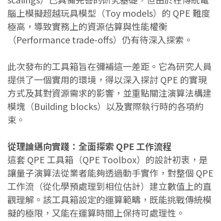
腦上模擬超越玩具模型（Toy models）的 QPE 難度
極高，導致實務上的資源估算與性能權衡
（Performance trade-offs）仍有待深入探索。
此次發布的工具箱旨在彌補這一差距。它為研究人員
提供了一個實用的環境，得以深入探討 QPE 的實現
方式及其對資源需求的影響，並重點關注演算法構建
模塊（Building blocks）以及實際執行時的各項約
束。
從理論邁向實踐：全面探索 QPE 工作流程
這套 QPE 工具箱（QPE Toolbox）的設計初衷，是
讓量子演算法從業者能夠透過動手實作，對整個 QPE
工作流（從化學預處理到相位估計）建立數值上的直
觀理解。該工具箱設定的運算範疇，既能挑戰傳統模
擬的極限，又能在運算時間上保持可處理性。