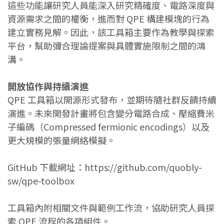
這些功能讓研究人員能深入研究精確度、電路深度與
資源需求之間的權衡，進而對 QPE 構建模塊的行為
建立實務見解。因此，該工具箱主要作為教學與探索
平台，幫助彌合理論提案與具體實施限制之間的鴻
溝。
開放協作與持續演進
QPE 工具箱以開源形式發布，並期待隨社群反饋持續
演進。未來開發計畫將包含變分電路合成、壓縮費米
子編碼（Compressed fermionic encodings）以及
更大規模的張量網絡模擬。
GitHub 下載網址：https://github.com/quobly-
sw/qpe-toolbox
工具箱內附相關文件與範例工作流，協助研究人員探
索 QPE 流程的各項組件。