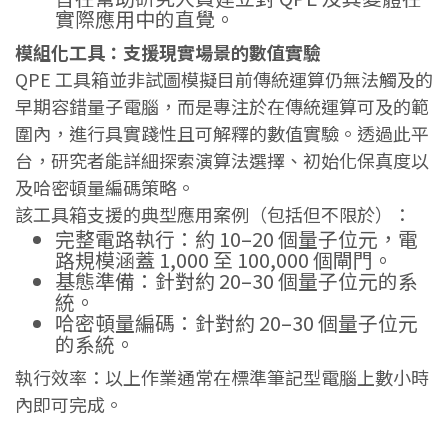
實際應用中的直覺。
模組化工具：支援現實場景的數值實驗
QPE 工具箱並非試圖模擬目前傳統運算仍無法觸及的
早期容錯量子電腦，而是專注於在傳統運算可及的範
圍內，進行具實踐性且可解釋的數值實驗。透過此平
台，研究者能詳細探索演算法選擇、初始化保真度以
及哈密頓量編碼策略。
該工具箱支援的典型應用案例（包括但不限於）：
完整電路執行：約 10–20 個量子位元，電
路規模涵蓋 1,000 至 100,000 個閘門。
基態準備：針對約 20–30 個量子位元的系
統。
哈密頓量編碼：針對約 20–30 個量子位元
的系統。
執行效率：以上作業通常在標準筆記型電腦上數小時
內即可完成。