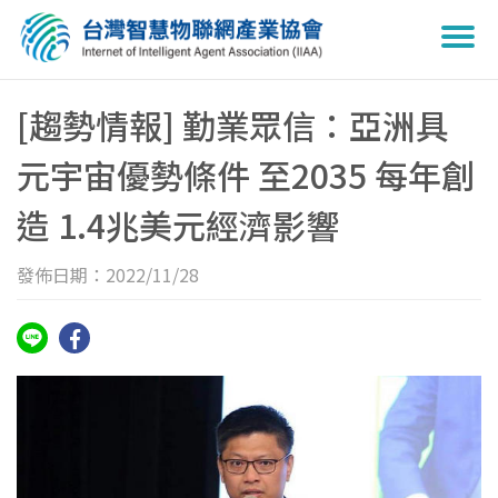
Togg
navi
[趨勢情報] 勤業眾信：亞洲具
元宇宙優勢條件 至2035 每年創
造 1.4兆美元經濟影響
發佈日期：2022/11/28