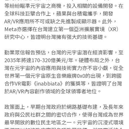
等紛紛瞄準元宇宙之商機，投入相關的設備開發。在
全球科技巨擘合作上，蘋果與台積電攜手，開發
AR/VR應用所不可或缺之先進製成顯示器。此外，
Meta亦選擇在台灣建立第一個亞洲擴展實境（XR）
研究中心，皆證明台灣擁有强大的技術基礎。
勤業眾信報告預估，台灣的元宇宙潛在經濟影響，至
2035年將達170-320億美元/年。硬體布局之外，台
灣在元宇宙的內容應用與技術實力亦不容小覷，從全
世界第一個元宇宙原生音樂廠牌0x0的出現，到跨國
合作VR電影《inabbiata》的獲獎等，皆證明了台灣
於AR/VR內容創作領域的全球領導者地位。
政策面上，早期台灣政府於網路基礎布建，及長年來
政府與公民社群之間的密切合作，使得台灣成為世界
最早開放的數位民主地區之一。元宇宙的沉浸式環境