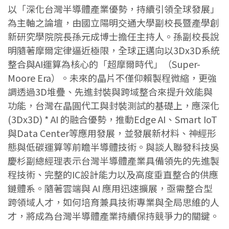
以「深化台灣半導體產業優勢，持續引領全球發展」
為主軸之論壇，由國立陽明交通大學副校長暨產學創
新研究學院院長孫元成博士擔任主持人。孫副校長說
明隨著摩爾定律逼近極限，全球正邁向以3Dx3D系統
整合與AI運算為核心的「超摩爾時代」（Super-
Moore Era）。未來的晶片不僅仰賴製程微縮，更強
調透過3D堆疊、先進封裝與跨域整合來提升效能與
功能，台灣在晶圓代工與封裝測試的基礎上，應深化
(3Dx3D) * AI 的融合優勢，推動Edge AI、Smart IoT
與Data Center等應用發展，並發展新材料、神經形
態與低碳運算等前瞻半導體技術。與談人聯發科技吳
慶杉副總經理表示台灣半導體產業具備領先的先進製
程技術、完整的IC設計能力以及高度垂直整合的供應
鏈體系。隨著雲端與 AI 應用迅速擴展，亟需整合型
跨領域人才，如何培育兼具技術專業與全局思維的人
才，將成為台灣半導體產業持續保持競爭力的關鍵。