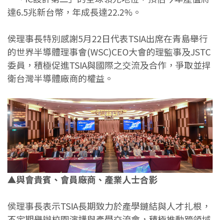
達6.5兆新台幣，年成長達22.2%。
侯理事長特別感謝5月22日代表TSIA出席在青島舉行
的世界半導體理事會(WSC)CEO大會的理監事及JSTC
委員，積極促進TSIA與國際之交流及合作，爭取並捍
衛台灣半導體廠商的權益。
▲與會貴賓、會員廠商、產業人士合影
侯理事長表示TSIA長期致力於產學鏈結與人才扎根，
不定期舉辦校園演講與產學交流會，積極推動跨領域