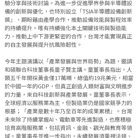
驗分享與技術討論。為進一步促進學界參與半導體設
備的創新與優化，也特別設立「TSIA半導體設備創新
獎」，期盼藉由產學合作，推動設備效能與製程效率
的持續提升。唯有持續強化本土關鍵技術與製造能
力，推動上中下游更緊密的合作，台灣才能實現真正
的自主發展與提升抗風險韌性。
今年主題演講以「產業發展與世界局勢」為題，邀請
和碩聯合科技董事長童子賢主講。童董事長指出，人
類五千年開採黃金僅17萬噸，總值約19兆美元，相當
於中國一年的GDP，但真正創造人類財富與文明進步
的力量，來自科技創新與產業發展。童董事長表示，
全球經濟以服務業為主，但製造業仍是國家競爭力的
根基；「產業是數十年乃至百年的成果累積」。台灣
未來除了持續掌握AI、電動車等先進製造，也應積極
培育高階服務業，包括資訊、金融、觀光與教育等領
域。童董事長並進一步指出，永續發展須重視法規、