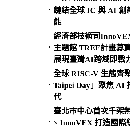
鏈結全球 IC 與 A
•
能
經濟部技術司InnoVEX展打
主題館 TREE計畫募
•
展現臺灣AI跨域即戰
全球 RISC-V 生態齊聚 
Taipei Day」聚焦 
•
代
臺北市中心首次千架無
× InnoVEX 打
•