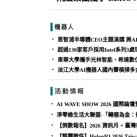
•
恩智浦半導體CEO主題演講 將
•
超過130家客戶採用Intel系
•
東華大學攜手光林智能、希達數位
•
淡江大學AI機器人國內賽橫掃多
•
AI WAVE SHOW 2026 國
•
淨零綠生活大聯盟-「轉廢為金：循
•
【倒數報名】2026 資訊月 × 臺
•
【競賽徵件】HolonIQ 2026 Taiw