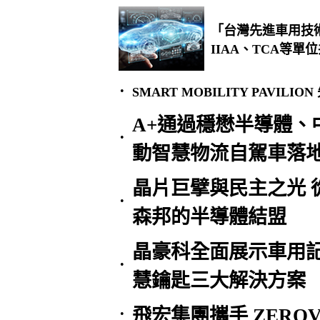
「台灣先進車用技
IIAA、TCA等
•
SMART MOBILITY PAVI
A+通過穩懋半導體、
•
動智慧物流自駕車落地
晶片巨擘與民主之光 
•
森邦的半導體結盟
晶豪科全面展示車用
•
慧鑰匙三大解決方案
飛宏集團攜手 ZEROV
•