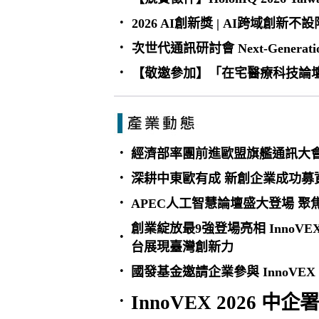
•
2026 AI創新獎 | AI跨域創
•
次世代通訊研討會 Next-Generation C
•
【敬邀參加】「在宅醫療科技論壇暨
•
經濟部率團前進歐盟旗艦通訊大會
•
深耕中東歐有成 新創企業成功募
•
APEC人工智慧論壇盛大登場 
創業綻放最9強登場亮相 InnoVE
•
台展現臺灣創新力
•
國發基金邀請企業參與 InnoVEX
InnoVEX 2026
•