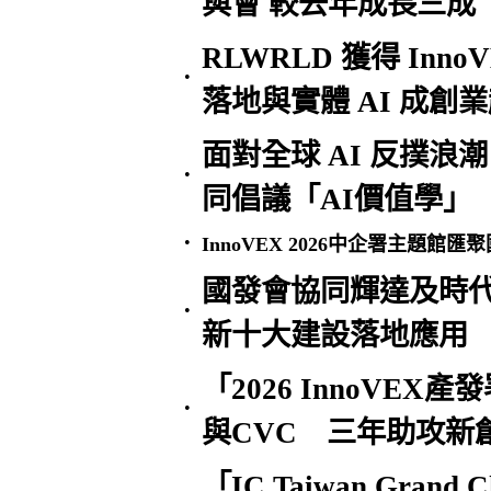
與會 較去年成長三成
RLWRLD 獲得 Inno
•
落地與實體 AI 成創
面對全球 AI 反撲浪潮，
•
同倡議「AI價值學」
•
InnoVEX 2026中企署主題館
國發會協同輝達及時代基金
•
新十大建設落地應用
「2026 InnoVE
•
與CVC 三年助攻新
「IC Taiwan Gran