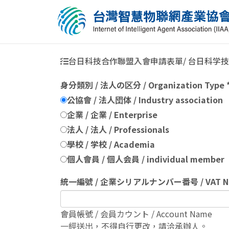
台日科技合作聯盟入會申請表單/ 台日科学技
身分類別 / 法人の区分 / Organization Type
公協會 / 法人団体 / Industry association
企業 / 企業 / Enterprise
法人 / 法人 / Professionals
學校 / 学校 / Academia
個人會員 / 個人会員 / individual member
統一編號 / 企業シリアルナンバー番号 / VAT N
會員帳號 / 会員カウント / Account Name
一經送出，不得自行更改，請洽承辦人。