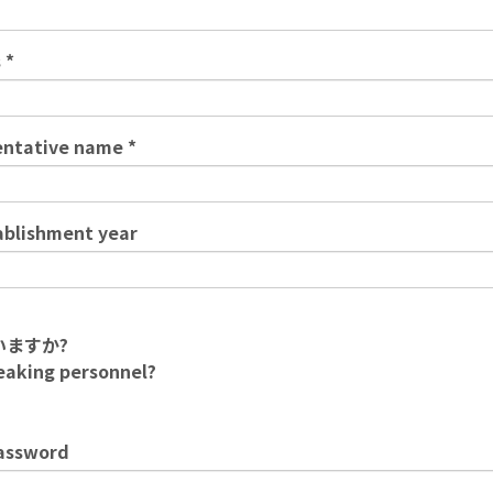
s
tative name
lishment year
ますか?
eaking personnel?
ssword