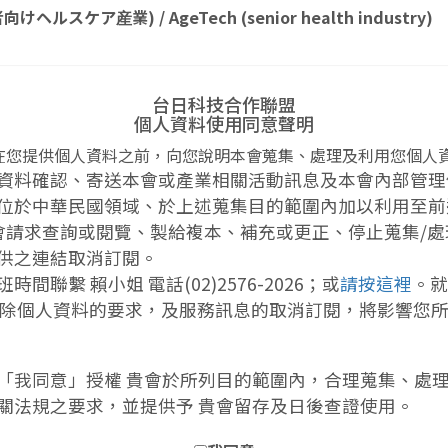
ケア産業) / AgeTech (senior health industry)
台日科技合作聯盟
個人資料使用同意聲明
在您提供個人資料之前，向您說明本會蒐集、處理及利用您個人
資料確認、寄送本會或產業相關活動訊息及本會內部管理
位於中華民國領域、於上述蒐集目的範圍內加以利用至前
會請求查詢或閱覽、製給複本、補充或更正、停止蒐集/處
供之連結取消訂閱。
繫 賴小姐 電話(02)2576-2026；或
請按這裡
。就
/刪除個人資料的要求，及服務訊息的取消訂閱，將影響您
「我同意」授權 貴會於所列目的範圍內，合理蒐集、處
關法規之要求，並提供予 貴會留存及日後查證使用。