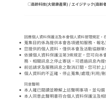
高齡科技(大健康產業) / エイジテック(高齢者向けヘルス
因應個人資料保護法及本會個人資料管理規定，
蒐集目的係為提供本會各項通知服務、報名
您提供的個人資料，僅供本會及活動協辦單
依據個人資料保護法第3條規定，您可向本
務、相關訊息之停止寄送，可透過訊息內提
前述請求及服務訊息之取消訂閱，您可於上班時間聯
個人資料的不正確、停止蒐集/處理/利用
同意聲明
本人確已閱讀並瞭解上述聲明事項，並勾選
本人同意此聲明書符合個人資料保護法及相