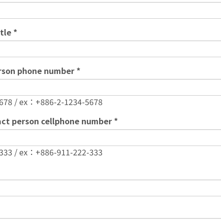
tle
on phone number
678 / ex：+886-2-1234-5678
erson cellphone number
333 / ex：+886-911-222-333