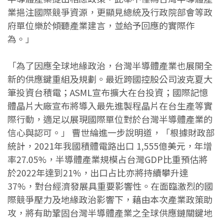
業挹注國際競爭資源，更顯見總統及行政院部會等政
府單位樂於傾聽產業建言，並給予回應的實際作
為。」
「為了因應全球地緣政治，台灣半導體產業也展開全
新的供應鍵重組及規劃。最近跨國控股公司波克夏大
筆投資台積電；ASML宣布擴大在台投資；國際記憶
體晶片大廠宣布將導入最先進製程晶片在台生產等實
際行動，適足以展現國際單位對於台灣半導體產業的
信心與認可。」 曹世綸進一步說明道，「根據財政部
統計，2021年我國積體電路出口 1,555億美元，年增
率27.05%，半導體產業規模占台灣GDP比重預估將
於2022年達到21%，出口占比亦將持續攀升達
37%，對台經濟發展具重要影響性。在面臨激烈的國
際競爭壓力及地緣政治影響下，藉由本次產業政策助
攻，將有助鞏固台灣半導體產業之全球供應鏈關鍵地