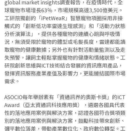
global market insights調查報告，在疫情時代，全
球寵物市場增長63％，市場規模高達3,500億美元。
工研院獨創的「iPetWeaR」智慧寵物項圈採用非接
觸式的「創新低功率雷達生理感測」和「活動力狀態
分析演算法」，提供各種寵物的連續心跳與呼吸情
況，無須受限於寵物的體型或毛髮長度，雷達都能讀
取寵物的健康數據；另外也有針對活動量監測以及走
失預警，讓飼主輕鬆掌握寵物的健康和情緒狀態。工
研院創新思維與ICT技術結合發展的資訊應用產品，
發揮資訊服務產業產值及影響力，更能鏈結國際市場
需求。
ASOCIO每年舉辦素有「資通訊界的奧斯卡獎」的ICT
Award（亞太資通訊科技應用獎），遴選各國具代表
性的落地應用案例與解決方案，認證各國符合獎項類
別的落地應用案例與解決方案，鼓勵科技帶來創新、
彌平數位落差，帶動產業數位化、政府數位轉型。工