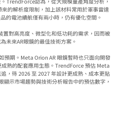
。TrendForce認為，從大規模量產角度分析，
料帶來的解析度限制，加上該材料常用於軍事雷達
產品的電池續航僅有兩小時，仍有優化空間。
足AR裝置對高亮度、微型化和低功耗的需求，因而被
成為未來AR眼鏡的最佳技術方案。
不如預期。Meta Orion AR 眼鏡暫時也只面向開發
套應用生態。TrendForce 預估 Meta
待 2026 至 2027 年設計更成熟、成本更貼
4年近眼顯示市場趨勢與技術分析報告中的預估數字，