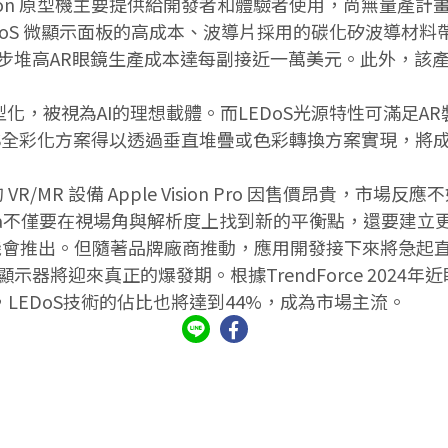
Orion 原型機主要提供給開發者和體驗者使用，尚無量產計畫
DoS 微顯示面板的高成本、波導片採用的碳化矽波導材
步堆高AR眼鏡生產成本達每副接近一萬美元。此外，該
量和小型化，被視為AI的理想載體。而LEDoS光源特性可滿
oS全彩化方案得以透過垂直堆疊或色彩轉換方案實現，將
MR 設備 Apple Vision Pro 因售價昂貴，市場反應
僅要在視場角與解析度上找到新的平衡點，還要建立更成熟的配
才有機會推出。但隨著品牌廠商推動，應用開發接下來將急起直追，
器將迎來真正的爆發期。根據TrendForce 202
台，LEDoS技術的佔比也將達到44%，成為市場主流。