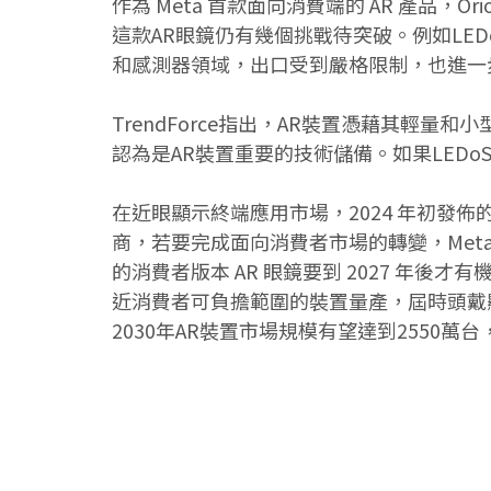
作為 Meta 首款面向消費端的 AR 產品，
這款AR眼鏡仍有幾個挑戰待突破。例如LE
和感測器領域，出口受到嚴格限制，也進一
TrendForce指出，AR裝置憑藉其輕
認為是AR裝置重要的技術儲備。如果LED
在近眼顯示終端應用市場，2024 年初發佈的 VR/
商，若要完成面向消費者市場的轉變，Meta不
的消費者版本 AR 眼鏡要到 2027 年後
近消費者可負擔範圍的裝置量產，屆時頭戴顯示
2030年AR裝置市場規模有望達到2550萬