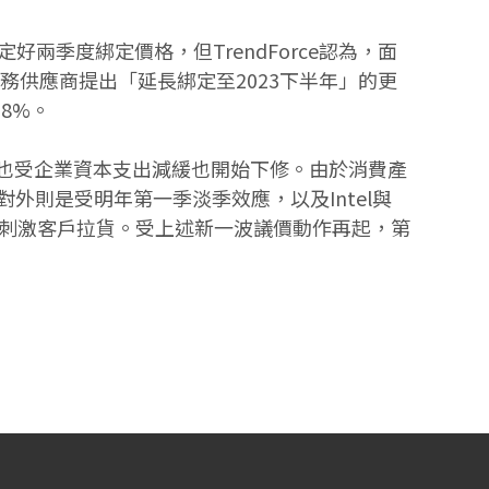
好兩季度綁定價格，但TrendForce認為，面
務供應商提出「延長綁定至2023下半年」的更
28%。
SSD需求也受企業資本支出減緩也開始下修。由於消費產
；對外則是受明年第一季淡季效應，以及Intel與
因，以刺激客戶拉貨。受上述新一波議價動作再起，第