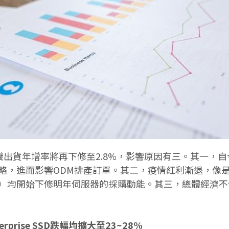
伺服器整機出貨年增率將再下修至2.8%，影響原因有三。其
略，進而影響ODM排產訂單。其二，疫情紅利漸退，像
e（TikTok）均開始下修明年伺服器的採購動能。其三，總體
rprise SSD跌幅均擴大至23~28%