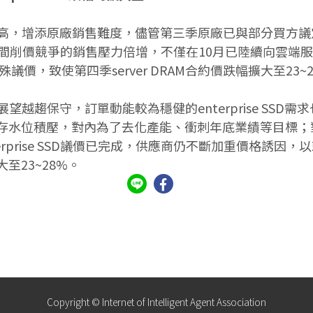
存仍高，增添原廠銷售難度，儘管第三季原廠已與部分買方議定
削價競爭的銷售壓力倍增，不僅在10月已陸續向雲端服
價，致使第四季server DRAM合約價跌幅擴大至23~
年經濟展望越趨保守，訂單動能較為穩健的enterprise 
SSD庫存水位積壓，對內為了去化產能、衝刺年底業績等目標
erprise SSD議價已完成，供應商仍不斷加重價格誘
大至23~28%。
Copyright © Internet of Intelligent Agent Association