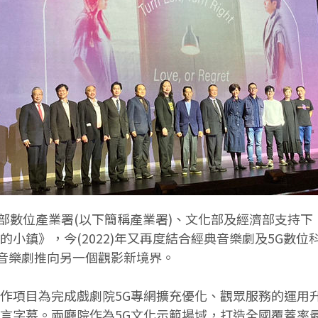
部數位產業署(以下簡稱產業署)、文化部及經濟部支持下
在的小鎮》，今(2022)年又再度結合經典音樂劇及5G
將音樂劇推向另一個觀影新境界。
工作項目為完成戲劇院5G專網擴充優化、觀眾服務的運用
語言字幕。兩廳院作為5G文化示範場域，打造全國覆蓋率