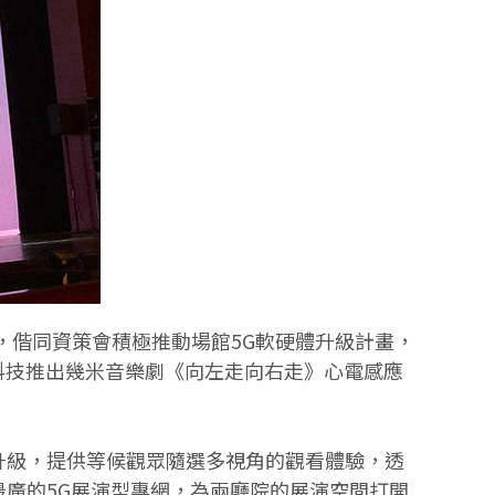
，偕同資策會積極推動場館5G軟硬體升級計畫，
數位科技推出幾米音樂劇《向左走向右走》心電感應
升級，提供等候觀眾隨選多視角的觀看體驗，透
最廣的5G展演型專網，為兩廳院的展演空間打開