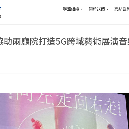
聯盟組織
關於我們
亮點會
署協助兩廳院打造5G跨域藝術展演