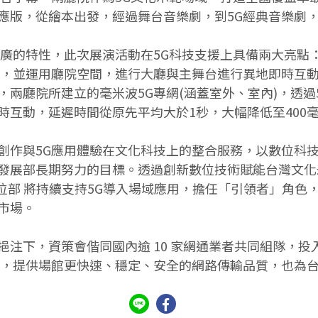
應版，從繪本出發，經過舞台音樂劇，到5G經典音樂劇
蓋廣的特性，此次展演活動在5G科技支援上具備兩大亮點
案，並運用廳院空間，進行大廳與主舞台進行異地即時互
兩廳院所建立的毫米波5G專網(涵蓋室外、室內)，透過
時互動，延遲時間從原先平均大於1秒，大幅降低至400
創作與5G應用體驗在文化科技上的整合服務，以數位科
發展部長期努力的目標。透過創新數位技術賦能台灣文化永
數位部 將持續支持5G導入場域應用，擔任「引領者」角
市場。
挹注下，資策會偕同國內逾 10 家網通業者共同組隊，
響，提供場館更快速、穩定、安全的網路傳輸品質，也為台