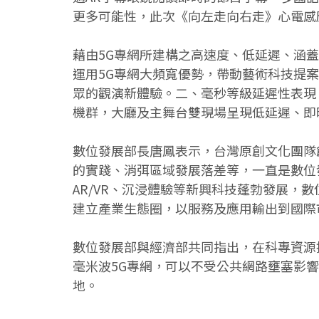
更多可能性，此次《向左走向右走》心電感
藉由5G專網所建構之高速度、低延遲、涵
運用5G專網大頻寬優勢，帶動藝術科技提
眾的觀演新體驗。二、毫秒等級延遲性表現，
機群，大廳及主舞台雙現場呈現低延遲、即
數位發展部長唐鳳表示，台灣原創文化團隊
的實踐、消弭區域發展落差等，一直是數位
AR/VR、沉浸體驗等新興科技蓬勃發展，
建立產業生態圈，以服務及應用輸出到國際
數位發展部與經濟部共同指出，在科專資源
毫米波5G專網，可以不受公共網路壅塞影
地。