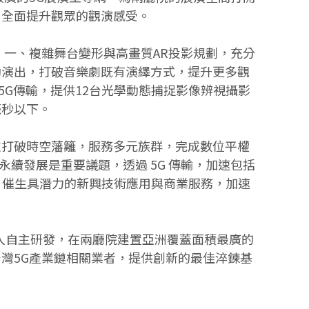
，全面提升觀眾的觀演感受。
：一、複雜舞台變形與高畫質AR投影規劃，充分
動演出，打破音樂劇既有演繹方式，提升更多觀
5G傳輸，提供12台光學動態捕捉影像辨視攝影
毫秒以下。
技打破時空藩籬，服務多元族群，完成數位平權
續發展是重要議題，透過 5G 傳輸，加速包括
色，催生具潛力的新興技術應用與商業服務，加速
投入自主研發，在兩廳院建置亞洲覆蓋面積最廣的
灣5G產業鏈相關業者，提供創新的最佳淬鍊基