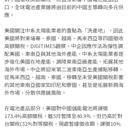
口，全球電池產業鏈將由目前的中國主導轉向多元供
應。
美國關注中系太陽能業者的重點為「洗產地」，因此
美國將對柬埔寨、泰國、越南、馬來西亞等四國徵收
高額關稅。DIGITIMES觀察，中企因應作法為彈性調
配美國、東南亞與其他海外產能，中系太陽能業者逐
步強化美國在地產能、調降東南亞廠產能、拓展其他
海外市場。中企將迎來第二波東南亞生產據點移轉，
從馬來西亞、越南、泰國，移轉至未受美國關稅影響
的其他東南亞國家如印尼和寮國，甚至是拓展新興海
外市場，分散供應鏈風險。
在電池產品部分，美國對中國儲能電池將課徵
173.4%高額關稅，雖5月暫降至40.9%，但仍高於對
台關稅(32%對等關稅，現處暫緩徵收期，課徵10%