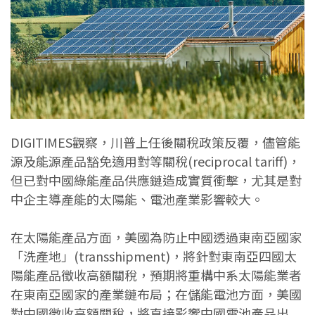
DIGITIMES觀察，川普上任後關稅政策反覆，儘管能
源及能源產品豁免適用對等關稅(reciprocal tariff)，
但已對中國綠能產品供應鏈造成實質衝擊，尤其是對
中企主導產能的太陽能、電池產業影響較大。
在太陽能產品方面，美國為防止中國透過東南亞國家
「洗產地」(transshipment)，將針對東南亞四國太
陽能產品徵收高額關稅，預期將重構中系太陽能業者
在東南亞國家的產業鏈布局；在儲能電池方面，美國
對中國徵收高額關稅，將直接影響中國電池產品出