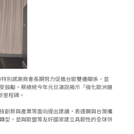
詞時特別感謝商會長期努力促進台歐雙邊關係，並
受鼓勵。蔡總統今年元旦演說揭示「強化歐洲鏈
新里程碑。
技創新與產業等面向提出建議，表達願與台灣攜
轉型，並與歐盟等友好國家建立具韌性的全球供