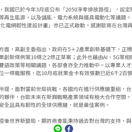
，我國已於今年3月底公布「2050淨零排放路徑」，設
等再生能源，以及儲能、電力系統與運具電動化等議題。
元的「強化電網韌性建設計畫」亦已正式啟動，感謝歐商在台
方面，高副主委指出，政府在5＋2產業創新基礎下，正
創新條例第10條之2修正草案；此外也藉由AI、5G等
雙語政策等相關議題，各部會亦全力推動中。以專業人才
位一條龍服務，迄10月底就業金卡有效張數已近6千2百
所提，面對當前世局挑戰，各國均在進行供應鏈重組，台
夥伴，台歐未來在新興戰略產業領域有極大合作空間。艾司
安全且具有韌性的全球供應鏈，就是最佳案例。
疫後世界新變局，期許商會能秉持過去對台灣的支持，與