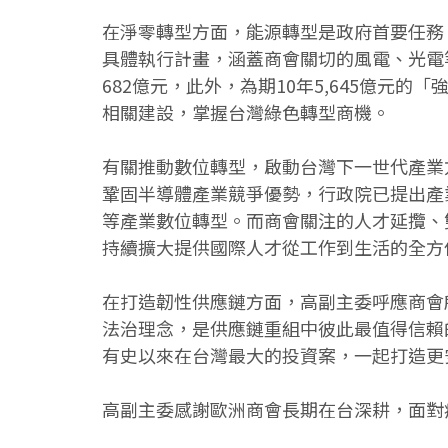
在淨零轉型方面，能源轉型是政府首要任務
具體執行計畫，涵蓋商會關切的風電、光電
682億元，此外，為期10年5,645億
相關建設，掌握台灣綠色轉型商機。
有關推動數位轉型，啟動台灣下一世代產業
鞏固半導體產業競爭優勢，行政院已提出產業
等產業數位轉型。而商會關注的人才延攬、
持續擴大提供國際人才從工作到生活的全方
在打造韌性供應鏈方面，高副主委呼應商會
法治理念，是供應鏈重組中彼此最值得信賴的
有史以來在台灣最大的投資案，一起打造更
高副主委感謝歐洲商會長期在台深耕，面對