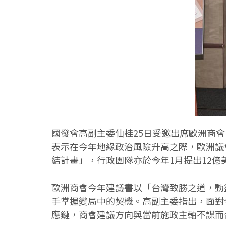
國發會高副主委仙桂25日受邀出席歐洲商會
表示在今年地緣政治風險升高之際，歐洲議
結計畫」，行政團隊亦於今年1月提出12
歐洲商會今年建議書以「台灣致勝之道，動
手掌握變局中的契機。高副主委指出，面對
應鏈，商會建議方向與當前施政主軸不謀而