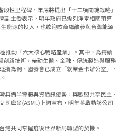
定階段性里程碑，年底將提出「十二項關鍵戰略」
高副主委表示，明年政府已編列淨零相關預算
灣再生能源的投入，也歡迎歐商繼續參與台灣能源
積極推動「六大核心戰略產業」。其中，為持續
相關創新技術，帶動生醫、金融、傳統製造與服務
延攬為例，國發會已成立「就業金卡辦公室」，
張。
灣具備半導體與資通訊優勢，與歐盟共享民主、
摩爾(ASML)上週宣布，明年將啟動該公司
台灣共同掌握疫後世界新局轉型的契機。