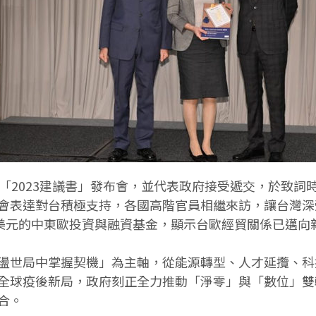
「2023建議書」發布會，並代表政府接受遞交，於致
會表達對台積極支持，各國高階官員相繼來訪，讓台灣深
億美元的中東歐投資與融資基金，顯示台歐經貿關係已邁向
盪世局中掌握契機」為主軸，從能源轉型、人才延攬、科
全球疫後新局，政府刻正全力推動「淨零」與「數位」雙
合。