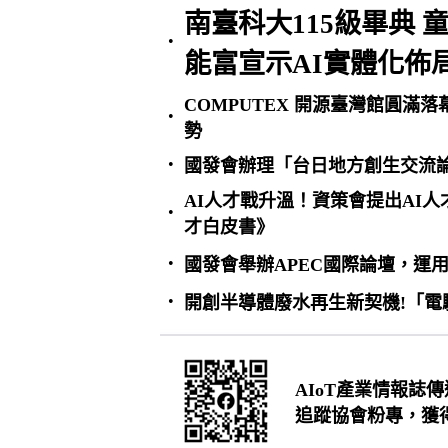
南臺科大115級畢典 
•
能富宣示AI實體化佈
COMPUTEX 開源臺灣館圓滿落
•
勢
•
國發會辦理「台日地方創生交流論
AI人才戰升溫！資策會提出AI人才
•
才白皮書》
•
國發會舉辦APEC國際論壇，運
•
開創半導體廢水再生新契機!「
AIoT產業情報誌
追蹤協會粉專，獲