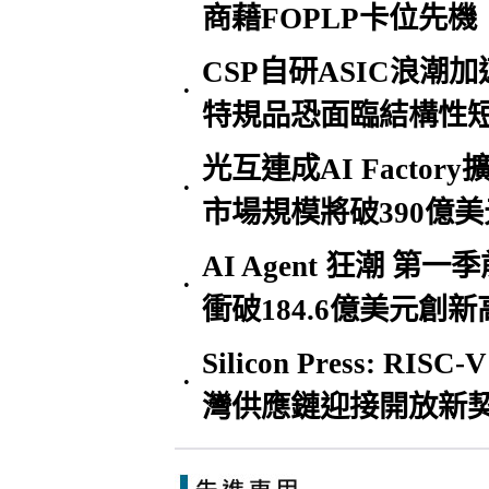
商藉FOPLP卡位先機
CSP自研ASIC浪潮
•
特規品恐面臨結構性
光互連成AI Factory
•
市場規模將破390億美
AI Agent 狂潮 第一季
•
衝破184.6億美元創新
Silicon Press: R
•
灣供應鏈迎接開放新