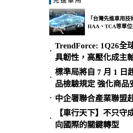
「台灣先進車用技
IIAA、TCA等
TrendForce: 1
•
具韌性，高壓化成主
標準局將自 7 月 1 
•
品檢驗規定 強化商品
中企署聯合產業聯盟赴
•
【車行天下】不只守
•
向國際的關鍵轉型