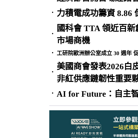
力積電成功籌資 8.8
•
國科會 TTA 領近百新創
•
市場商機
•
工研院歐洲辦公室成立 30 週年
美國商會發表2026
•
非紅供應鏈韌性重要
AI for Future
•