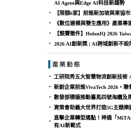
AI Agent與Edge AI科技新趨勢
•
【限額6家】前進新加坡與東協市場｜Te
•
《數位建模與雙生應用》產業專
•
【競賽徵件】HolonIQ 2026 Taiw
•
2026 AI創新獎 | AI跨域創
•
工研院秀五大智慧物流創新技術 
•
新創企業前進VivaTech 2026
•
數發部積極推動臺馬四號海纜及馬
•
資策會助義大世界打造5G主題樂
直擊企業轉型痛點！神通「MiTAC A
•
有AI新範式