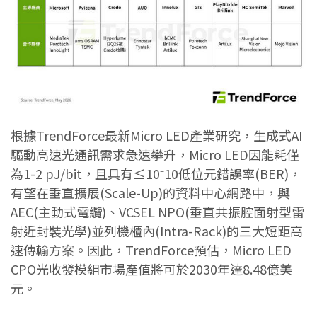
根據TrendForce最新Micro LED產業研究，生成式AI
驅動高速光通訊需求急速攀升，Micro LED因能耗僅
為1-2 pJ/bit，且具有≤10⁻10低位元錯誤率(BER)，
有望在垂直擴展(Scale-Up)的資料中心網路中，與
AEC(主動式電纜)、VCSEL NPO(垂直共振腔面射型雷
射近封裝光學)並列機櫃內(Intra-Rack)的三大短距高
速傳輸方案。因此，TrendForce預估，Micro LED
CPO光收發模組市場產值將可於2030年達8.48億美
元。