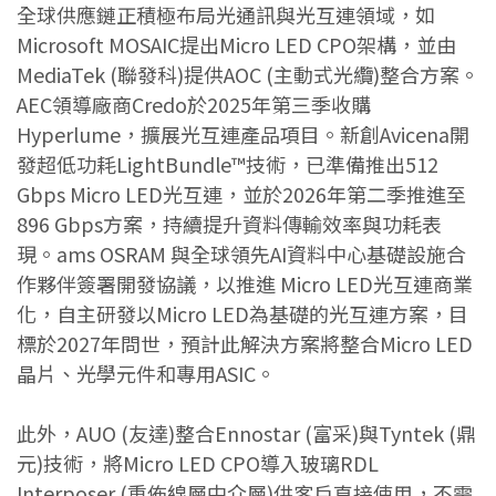
全球供應鏈正積極布局光通訊與光互連領域，如
Microsoft MOSAIC提出Micro LED CPO架構，並由
MediaTek (聯發科)提供AOC (主動式光纜)整合方案。
AEC領導廠商Credo於2025年第三季收購
Hyperlume，擴展光互連產品項目。新創Avicena開
發超低功耗LightBundle™技術，已準備推出512
Gbps Micro LED光互連，並於2026年第二季推進至
896 Gbps方案，持續提升資料傳輸效率與功耗表
現。ams OSRAM 與全球領先AI資料中心基礎設施合
作夥伴簽署開發協議，以推進 Micro LED光互連商業
化，自主研發以Micro LED為基礎的光互連方案，目
標於2027年問世，預計此解決方案將整合Micro LED
晶片、光學元件和專用ASIC。
此外，AUO (友達)整合Ennostar (富采)與Tyntek (鼎
元)技術，將Micro LED CPO導入玻璃RDL
Interposer (重佈線層中介層)供客戶直接使用，不需