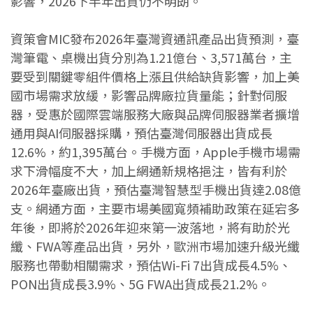
影響，2026下半年出貨仍不明朗。
資策會MIC發布2026年臺灣資通訊產品出貨預測，臺
灣筆電、桌機出貨分別為1.21億台、3,571萬台，主
要受到關鍵零組件價格上漲且供給缺貨影響，加上美
國市場需求放緩，影響品牌廠拉貨量能；針對伺服
器，受惠於國際雲端服務大廠與品牌伺服器業者擴增
通用與AI伺服器採購，預估臺灣伺服器出貨成長
12.6%，約1,395萬台。手機方面，Apple手機市場需
求下滑幅度不大，加上網通新規格挹注，皆有利於
2026年臺廠出貨，預估臺灣智慧型手機出貨達2.08億
支。網通方面，主要市場美國寬頻補助政策在延宕多
年後，即將於2026年迎來第一波落地，將有助於光
纖、FWA等產品出貨，另外，歐洲市場加速升級光纖
服務也帶動相關需求，預估Wi-Fi 7出貨成長4.5%、
PON出貨成長3.9%、5G FWA出貨成長21.2%。