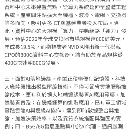
資料中心未來建置焦點，從算力系統延伸至整體工程
系統。產業關注點擴大至機櫃、液冷、電網、交換器
等多面向，吸引更多ICT與基建業者投入布局。除
此，資料中心的大規模「算力」帶動網路「運力」發
展，預估2026年全球交換器市場規模達600億美元，
年成長19.5%，而指標業者NVIDIA推出新一代搭載
CPO的800G資料中心交換器，將有助於產品規格從
400G快速朝800G發展。
三、面對AI落地邊緣，產業正積極優化記憶體，科技
大廠陸續推出模型壓縮技術，不僅可節省雲端服務推
論成本，更有利於擴大地端邊緣裝置AI應用範疇，加
速裝置普及；在邊緣運算的進階應用，已有軍工領域
實踐雲端AI與邊緣AI協作，達到即時數據整合與推
論、加速決策效率，以及異質系統搭配與強固的實
例；四、B5G/6G發展重點集中於AI代理、通訊感測