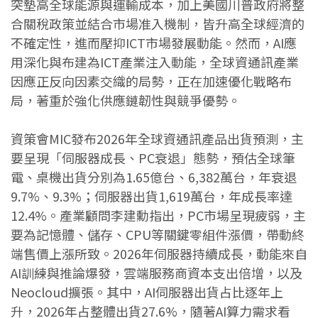
突墊高全球能源與運輸成本，加上美國川普政府將整
合關稅政策並結合市場准入機制，皆升高全球經濟的
不確定性，進而壓抑ICT市場發展動能。然而，AI應
用深化與布建為ICT產業注入動能，全球資通訊產業
因應正反向因素交織的局勢，正在加速優化戰略布
局，著重於強化供應鏈韌性與競爭優勢。
資策會MIC發布2026年全球資通訊產品出貨預測，主
要呈現「伺服器成長、PC衰退」態勢，預估全球筆
電、桌機出貨分別為1.65億台、6,382萬台，年衰退
9.7%、9.3%；伺服器出貨1,619萬台，年成長率達
12.4%。產業顧問李建勳指出，PC市場呈現疲弱，主
要為記憶體、儲存、CPU等關鍵零組件漲價，帶動終
端售價上漲所致。2026年伺服器持續成長，動能來自
AI訓練與推論爆發，雲端服務商資本支出倍增，以及
Neocloud擴張。其中，AI伺服器出貨占比逐年上
升，2026年占整體出貨27.6%，隨著AI算力需求看