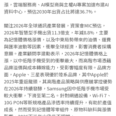
漲，雲端服務商、AI模型商與主權AI專案加速布建AI
資料中心，預估2030年出貨占比將達36.7%。
關注2026年全球通訊產業發展，資策會MIC預估，
2026年智慧型手機出貨11.3億支，年減8.8%，主要
為記憶體價格漲價，以及中東局勢帶來的油價、運費
與匯率波動等因素，衝擊全球經濟，影響消費者採購
意願。產業顧問李建勳表示，2026年記憶體價格上
漲，以中低階手機受到的衝擊最大，而高階市場憑藉
品牌溢價與成本轉嫁能力，受影響幅度有限。品牌方
面，Apple、三星表現優於陸系品牌，其中Apple於
2025年重返龍頭，其高階產品策略與供應鏈掌控優勢
在2026年持續發酵，Samsung因中低階手機市場受
較大衝擊，下滑至第二名。針對網通設備，Wi-Fi 7、
10G PON等新規格產品滲透率持續提升，有助於產值
成長，然而受到記憶體等零組件、原物料缺料與漲價