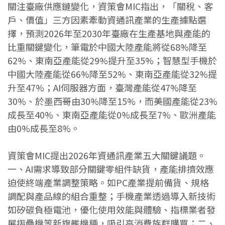
關注臺廠供應鏈變化，資策會MIC指出，「關稅、客
戶、價值」三方因素牽動資通訊產業的生產據點選
擇，預測2026年至2030年臺廠在生產基地與產能的
比重關鍵變化，筆電於中國大陸產能將從68%降至
62%、東南亞產能從29%提升至35%；智慧型手機於
中國大陸產能從66%降至52%、東南亞產能從32%提
升至47%；AI伺服器方面，臺灣產能從47%降至
30%、於墨西哥由30%降至15%，而美國產能從23%
成長至40%、東南亞產能從0%成長至7%、歐洲產能
由0%成長至8%。
資策會MIC提出2026年資通訊產業五大關鍵議題。
一、AI需求導致部分關鍵零組件缺貨，產能排擠效應
迫使終端產業調整策略。如PC產業提前備貨、規格
調配與產品線的組合重整；手機產業透過導入新技術
如矽碳負極電池，優化使用效能與體驗、指標業者發
展摺疊機等新旗艦機種，吸引高消費族群購買；二、